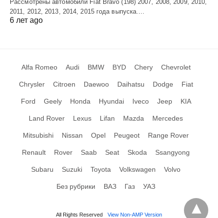
Рассмотрены автомобили Fiat Bravo (198) 2007, 2008, 2009, 2010,
2011, 2012, 2013, 2014, 2015 года выпуска.…
6 лет ago
Alfa Romeo
Audi
BMW
BYD
Chery
Chevrolet
Chrysler
Citroen
Daewoo
Daihatsu
Dodge
Fiat
Ford
Geely
Honda
Hyundai
Iveco
Jeep
KIA
Land Rover
Lexus
Lifan
Mazda
Mercedes
Mitsubishi
Nissan
Opel
Peugeot
Range Rover
Renault
Rover
Saab
Seat
Skoda
Ssangyong
Subaru
Suzuki
Toyota
Volkswagen
Volvo
Без рубрики
ВАЗ
Газ
УАЗ
All Rights Reserved
View Non-AMP Version