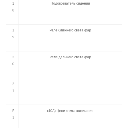
1
Подогреватель сидений
8
1
Реле ближнего света фар
9
2
Реле дальнего света фар
0
2
—
1
F
(40А) Цепи замка зажигания
1