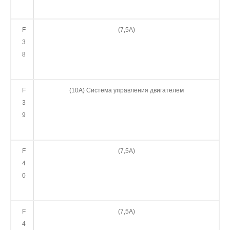
F
(7,5А)
3
8
F
(10А) Система управления двигателем
3
9
F
(7,5А)
4
0
F
(7,5А)
4