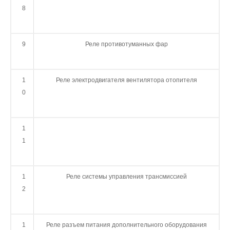
8
9
Реле противотуманных фар
1
Реле электродвигателя вентилятора отопителя
0
1
1
1
Реле системы управления трансмиссией
2
1
Реле разъем питания дополнительного оборудования