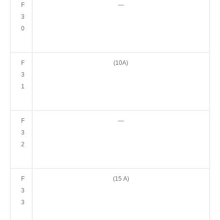
F
—
3
0
F
(10А)
3
1
F
—
3
2
F
(15 А)
3
3