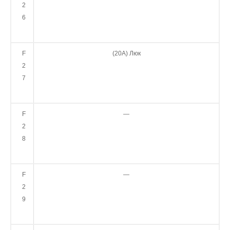
2
6
F
(20А) Люк
2
7
F
—
2
8
F
—
2
9