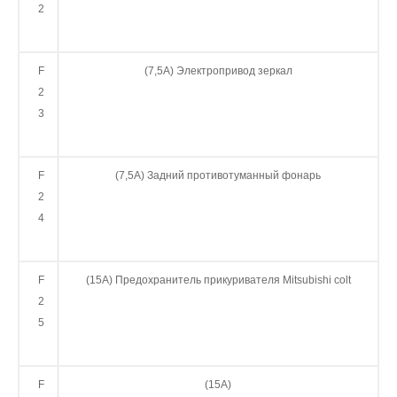
2
F
(7,5А) Электропривод зеркал
2
3
F
(7,5А) Задний противотуманный фонарь
2
4
F
(15А) Предохранитель прикуривателя Mitsubishi colt
2
5
F
(15А)