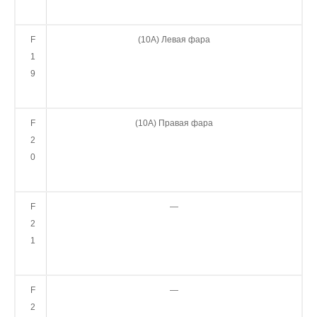
F
(10А) Левая фара
1
9
F
(10А) Правая фара
2
0
F
—
2
1
F
—
2