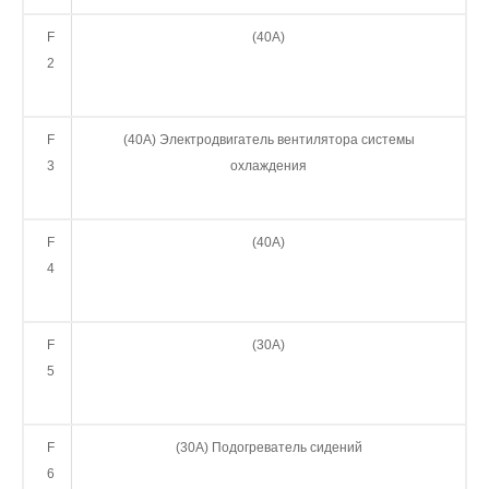
F
(40А)
2
F
(40А) Электродвигатель вентилятора системы
3
охлаждения
F
(40А)
4
F
(30А)
5
F
(30А) Подогреватель сидений
6