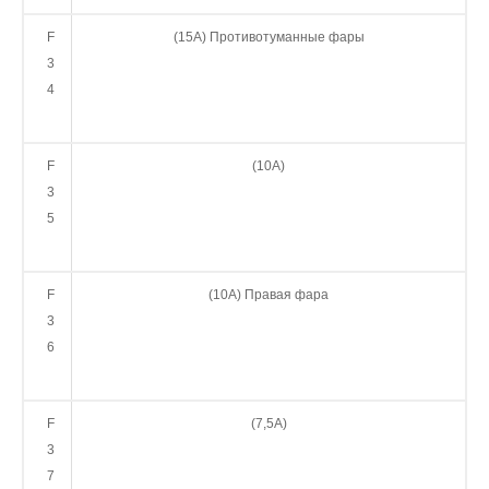
F
(15А) Противотуманные фары
3
4
F
(10А)
3
5
F
(10А) Правая фара
3
6
F
(7,5А)
3
7