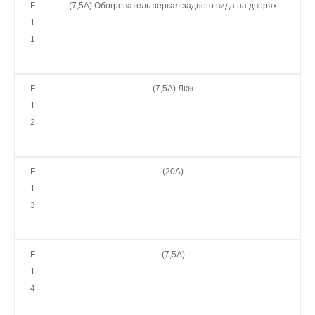
F
(7,5А) Обогреватель зеркал заднего вида на дверях
1
1
F
(7,5А) Люк
1
2
F
(20А)
1
3
F
(7,5А)
1
4