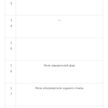
3
1
—
4
1
5
1
Реле омывателей фар
6
1
Реле обогревателя заднего стекла
7