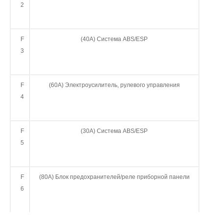
2
F
(40А) Система ABS/ESP
3
F
(60А) Электроусилитель, рулевого управления
4
F
(30А) Система ABS/ESP
5
F
(80А) Блок предохранителей/реле приборной панели
6