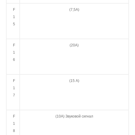
F
(7,5А)
1
5
F
(20А)
1
6
F
(15 А)
1
7
F
(10А) Звуковой сигнал
1
8