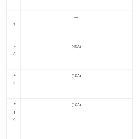
F
—
7
F
(40А)
8
F
(10А)
9
F
(10А)
1
0