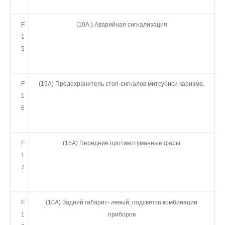
F
(10А ) Аварийная сигнализация
1
5
F
(15А) Предохранитель стоп-сигналов митсубиси каризма.
1
6
F
(15А) Передние противотуманные фары
1
7
F
(10А) Задний габарит- левый, подсветка комбинации
1
приборов