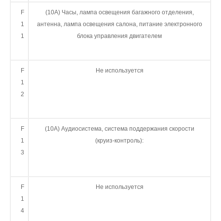
F
(10А) Часы, лампа освещения багажного отделения,
1
антенна, лампа освещения салона, питание электронного
1
блока управления двигателем
F
Не используется
1
2
F
(10А) Аудиосистема, система поддержания скорости
1
(круиз-контроль):
3
F
Не используется
1
4