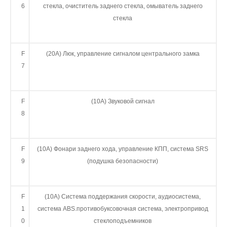
6
стекла, очиститель заднего стекла, омыватель заднего
стекла
F
(20А) Люк, управление сигналом центрального замка
7
F
(10А) Звуковой сигнал
8
F
(10А) Фонари заднего хода, управление КПП, система SRS
9
(подушка безопасности)
F
(10А) Система поддержания скорости, аудиосистема,
1
система ABS.противобуксовочная система, электропривод
0
стеклоподъемников