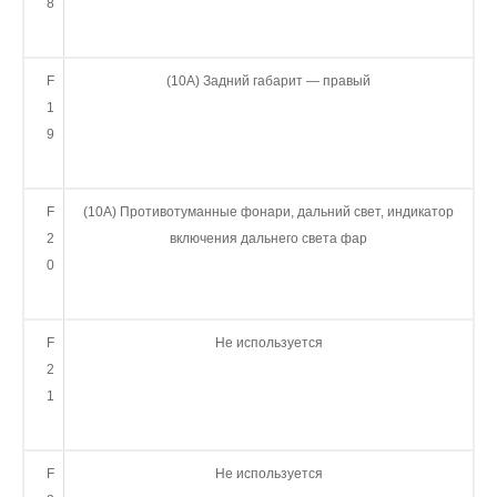
8
F
(10А) Задний габарит — правый
1
9
F
(10А) Противотуманные фонари, дальний свет, индикатор
2
включения дальнего света фар
0
F
Не используется
2
1
F
Не используется