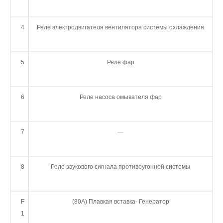
4
Реле электродвигателя вентилятора системы охлаждения
5
Реле фар
6
Реле насоса омывателя фар
7
—
8
Реле звукового сигнала противоугонной системы
F
(80А) Плавкая вставка- Генератор
1