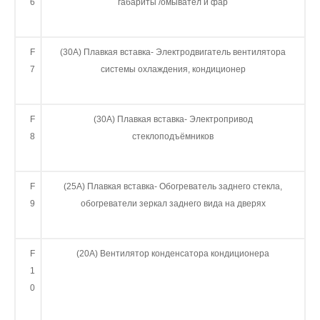
6
габариты /омывател и фар
F
(30А) Плавкая вставка- Электродвигатель вентилятора
7
системы охлаждения, кондиционер
F
(30А) Плавкая вставка- Электропривод
8
стеклоподъёмников
F
(25А) Плавкая вставка- Обогреватель заднего стекла,
9
обогреватели зеркал заднего вида на дверях
F
(20А) Вентилятор конденсатора кондиционера
1
0