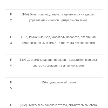
F
(10А) Электропривод зеркал заднего вида на дверях,
2
управление сигналом центрального замка
F
(10А) Иммобилайзер, указатели поворота, аварийная
3
сигнализация, система SRS (подушка безопасности)
F
(15А) Система кондиционирования, омыватели фар, люк,
4
система освещения в дневное время
F
(15А) Центральный замок
5
F
(20А) Очиститель лобового стекла, омыватель лобового