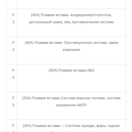
F
(40А) Плавкая вставка- кондиционер/отопитель,
2
центральный замок, люк, противоугонная система
F
(40А) Плавкая вставка- Противоугонная система, замок
3
зажигания
F
(50А) Плавкая вставка-ABS
4
F
(20А) Плавкая вставка-Система впрыска топлива, система
5
управления АКПП
F
(30А) Плавкая вставка — Система зарядки, фары, задние