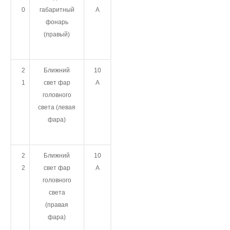
0
габаритный
А
фонарь
(правый)
2
Ближний
10
1
свет фар
А
головного
света (левая
фара)
2
Ближний
10
2
свет фар
А
головного
света
(правая
фара)