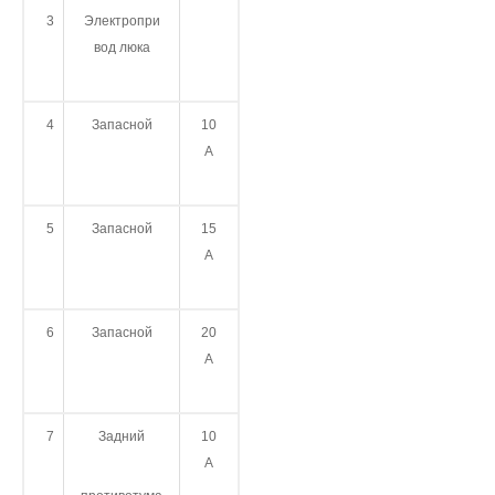
3
Электропри
вод люка
4
Запасной
10
А
5
Запасной
15
А
6
Запасной
20
А
7
Задний
10
А