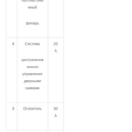
противотума
нный
фонарь
8
Система
20
А
централизов
анного
управления
дверными
замками
9
Отопитепь
30
А