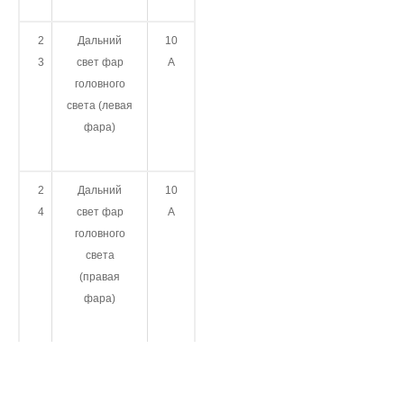
2
Дальний
10
3
свет фар
А
головного
света (левая
фара)
2
Дальний
10
4
свет фар
А
головного
света
(правая
фара)