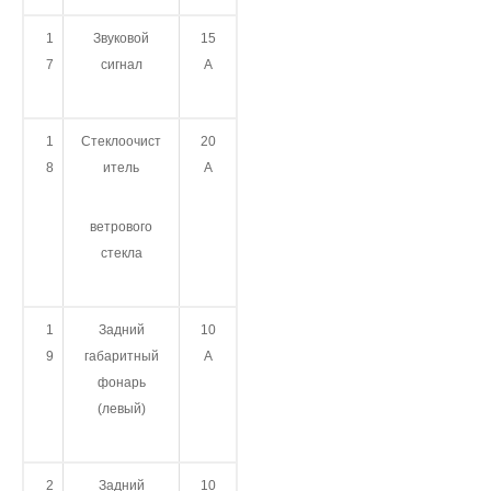
1
Звуковой
15
7
сигнал
А
1
Стеклоочист
20
8
итель
А
ветрового
стекла
1
Задний
10
9
габаритный
А
фонарь
(левый)
2
Задний
10