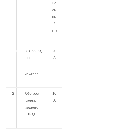
на
ль­
ны
й
ток
1
Электропод
20
огрев
А
сидений
2
Обогрев
10
зеркал
А
заднего
вида