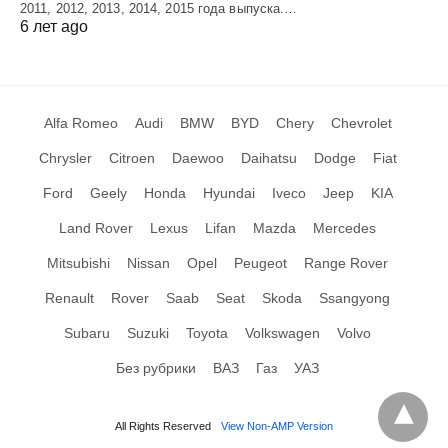
2011, 2012, 2013, 2014, 2015 года выпуска.…
6 лет ago
Alfa Romeo
Audi
BMW
BYD
Chery
Chevrolet
Chrysler
Citroen
Daewoo
Daihatsu
Dodge
Fiat
Ford
Geely
Honda
Hyundai
Iveco
Jeep
KIA
Land Rover
Lexus
Lifan
Mazda
Mercedes
Mitsubishi
Nissan
Opel
Peugeot
Range Rover
Renault
Rover
Saab
Seat
Skoda
Ssangyong
Subaru
Suzuki
Toyota
Volkswagen
Volvo
Без рубрики
ВАЗ
Газ
УАЗ
All Rights Reserved
View Non-AMP Version