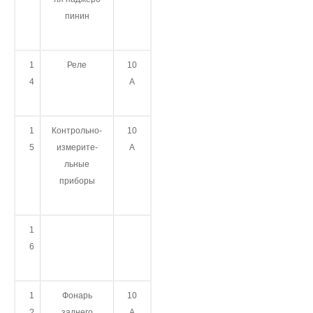
пинин
1
Реле
10
4
А
1
Контрольно-
10
5
измерите­
А
льные
приборы
1
6
1
Фонарь
10
?
заднего
А