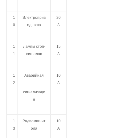
1
Электроприв
20
0
од люка
А
1
Лампы стоп-
15
1
сигналов
А
1
Аварийная
10
2
А
сигнализаци
я
1
Радиомагнит
10
3
ола
А