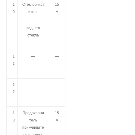
1
Стеклоочист
15
0
итель
А
заднего
стекла
1
—
—
1
1
—
2
1
Предохрани
15
3
тель
А
прикуривате
ля паджеро