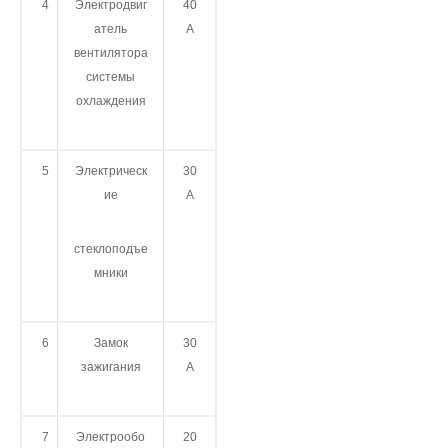
4
Электродвиг
40
атель
А
вентилятора
системы
охлаждения
5
Электрическ
30
ие
А
стеклоподъе
мники
6
Замок
30
зажигания
А
7
Электрообо
20