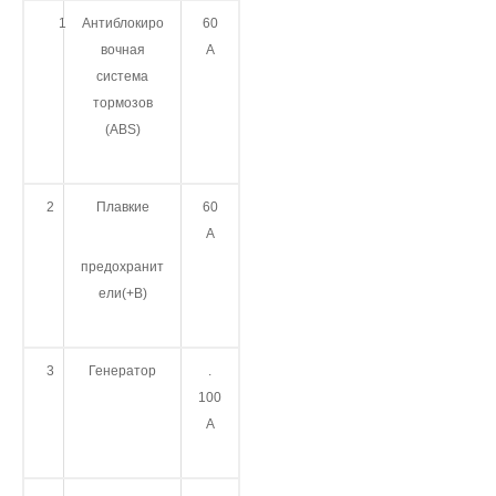
1
Антиблокиро
60
вочная
А
система
тормозов
(ABS)
2
Плавкие
60
А
предохранит
ели(+В)
3
Генератор
.
100
А