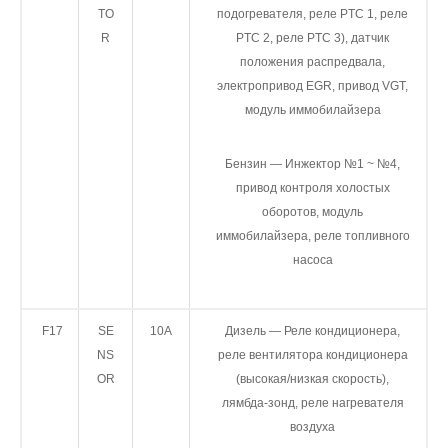
TO
подогревателя, реле PTC 1, реле
R
PTC 2, реле PTC 3), датчик
положения распредвала,
электропривод EGR, привод VGT,
модуль иммобилайзера
Бензин — Инжектор №1 ~ №4,
привод контроля холостых
оборотов, модуль
иммобилайзера, реле топливного
насоса
F17
SE
10А
Дизель — Реле кондиционера,
NS
реле вентилятора кондиционера
OR
(высокая/низкая скорость),
лямбда-зонд, реле нагревателя
воздуха