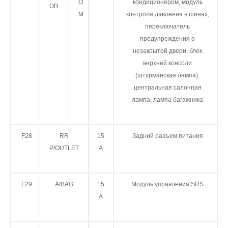
O
кондиционером, модуль
OR
M
контроля давления в шинах,
переключатель
предупреждения о
незакрытой двери, блок
верхней консоли
(штурманская лампа),
центральная салонная
лампа, лампа багажника
F28
RR
15
Задний разъем питания
P/OUTLET
А
F29
A/BAG
15
Модуль управления SRS
А