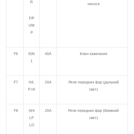
R
насоса
F/P
UM
P
F6
IGN
40A
Ключ зажигания
1
F7
H/L
20A
Реле передних фар (дальний
P HI
свет)
F8
AH/
20A
Реле передних фар (ближний
LP
свет)
LO