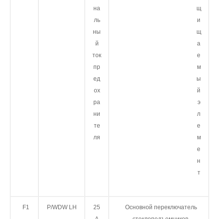
на
щ
ль
и
ны
щ
й
а
ток
е
пр
м
ед
ы
ох
й
ра
э
ни
л
те
е
ля
м
е
н
т
F1
P/WDW LH
25
Основной переключатель