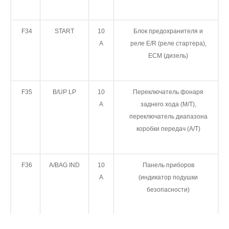
F34
START
10
Блок предохранителя и
А
реле E/R (реле стартера),
ECM (дизель)
F35
B/UP LP
10
Переключатель фонаря
А
заднего хода (M/T),
переключатель диапазона
коробки передач (A/T)
F36
A/BAG IND
10
Панель приборов
А
(индикатор подушки
безопасности)