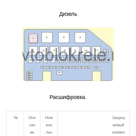
Дизель
Расшифровка.
№
Опи
Ном
Защищ
сан
ина
аемый
ие
льн
элемен