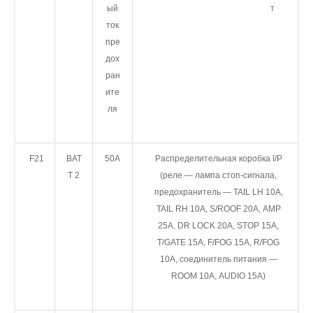
ый
т
ток
пре
дох
ран
ите
ля
F21
BAT
50A
Распределительная коробка I/P
T 2
(реле — лампа стоп-сигнала,
предохранитель — TAIL LH 10A,
TAIL RH 10A, S/ROOF 20A, AMP
25A, DR LOCK 20A, STOP 15A,
T/GATE 15A, F/FOG 15A, R/FOG
10A, соединитель питания —
ROOM 10A, AUDIO 15A)