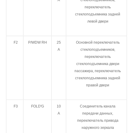
A
стеклоподъемников,
переключатель
стеклоподъемника задней
левой двери
F2
P/WDW RH
25
Основной переключатель
A
стеклоподъемников,
переключатель
стеклоподъемника двери
пассажира, переключатель
стеклоподъемника задней
правой двери
F3
FOLD'G
10
Соединитель канала
A
передачи данных,
переключатель привода
наружного зеркала