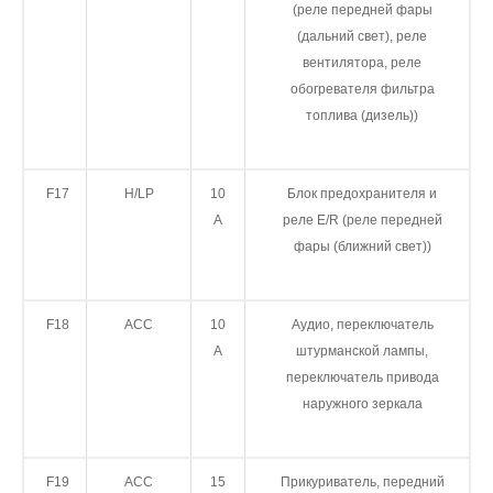
(реле передней фары
(дальний свет), реле
вентилятора, реле
обогревателя фильтра
топлива (дизель))
F17
H/LP
10
Блок предохранителя и
A
реле E/R (реле передней
фары (ближний свет))
F18
ACC
10
Aудио, переключатель
А
штурманской лампы,
переключатель привода
наружного зеркала
F19
ACC
15
Прикуриватель, передний