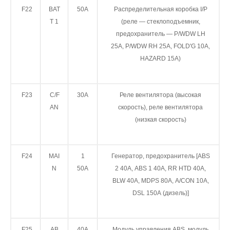
F22
BAT
50A
Распределительная коробка I/P
T 1
(реле — стеклоподъемник,
предохранитель — P/WDW LH
25A, P/WDW RH 25A, FOLD'G 10A,
HAZARD 15A)
F23
C/F
30A
Реле вентилятора (высокая
AN
скорость), реле вентилятора
(низкая скорость)
F24
MAI
1
Генератор, предохранитель [ABS
N
50A
2 40A, ABS 1 40A, RR HTD 40A,
BLW 40A, MDPS 80A, A/CON 10A,
DSL 150A (дизель)]
F25
AB
40A
Модуль управления ABS, модуль