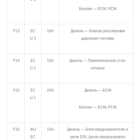
Бензин — ECM, PCM
F13
EC
10A
Дизель — Клапан регулировки
U 3
давления топлива
F14
EC
10А
Дизель — Переключатель стоп-
U 2
сигнала
F15
EC
20A
Дизель — ECM
U 1
Бензин — ECM, PCM
F16
INJ
15A
Дизель — Блок предохранителя и
EC
реле DSL (реле предпускового