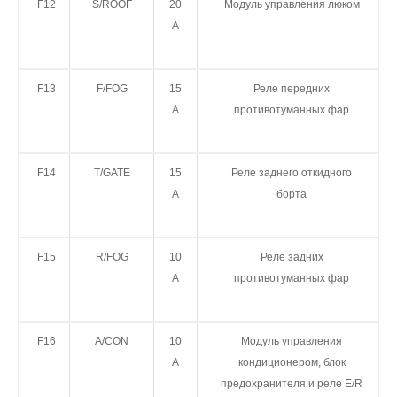
F12
S/ROOF
20
Модуль управления люком
A
F13
F/FOG
15
Реле передних
А
противотуманных фар
F14
T/GATE
15
Реле заднего откидного
А
борта
F15
R/FOG
10
Реле задних
А
противотуманных фар
F16
A/CON
10
Модуль управления
A
кондиционером, блок
предохранителя и реле E/R