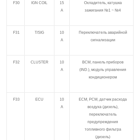
F30
IGN COIL
15
Охладитель, катушка
А
зажигания №1 ~ №4
F31
T/SIG
10
Переключатель аварийной
А
сигнализации
F32
CLUSTER
10
BCM, панель приборов
А
(IND.), модуль управления
кондиционером
F33
ECU
10
ECM, PCM, датчик расхода
А
воздуха (дизель),
переключатель
предупреждения
топливного фильтра
(дизель)