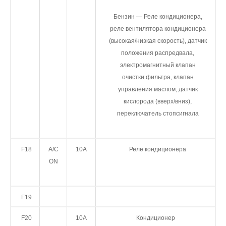
Бензин — Реле кондиционера,
реле вентилятора кондиционера
(высокая/низкая скорость), датчик
положения распредвала,
электромагнитный клапан
очистки фильтра, клапан
управления маслом, датчик
кислорода (вверх/вниз),
переключатель стоп­сигнала
F18
A/C
10А
Реле кондиционера
ON
F19
F20
10А
Кондиционер