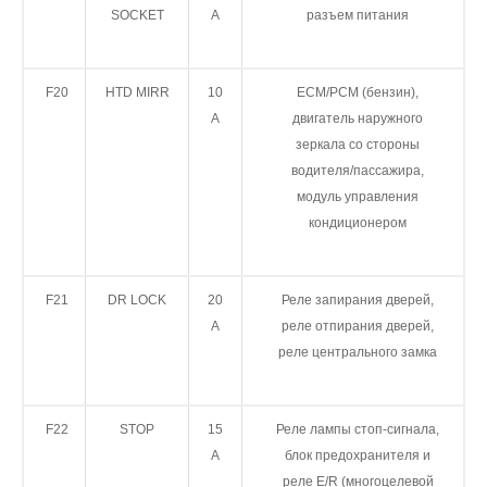
SOCKET
A
разъем питания
F20
HTD MIRR
10
ECM/PCM (бензин),
А
двигатель наружного
зеркала со стороны
водителя/пассажира,
модуль управления
кондиционером
F21
DR LOCK
20
Реле запирания дверей,
A
реле отпирания дверей,
реле центрального замка
F22
STOP
15
Реле лампы стоп-сигнала,
А
блок предохранителя и
реле E/R (многоцелевой