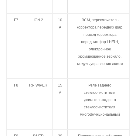
F7
IGN 2
10
BCM, переключатель
А
корректора передних фар,
привод корректора
передних фар LH/RH,
электронное
хромированное зеркало,
модуль управления люком
F8
RR WIPER
15
Реле заднего
А
стеклоочистителя,
двигатель заднего
стеклоочистителя,
многофункциональный