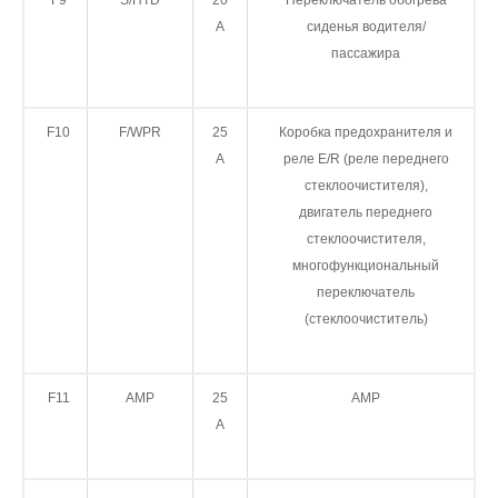
F9
S/HTD
20
Переключатель обогрева
A
сиденья водителя/
пассажира
F10
F/WPR
25
Коробка предохранителя и
A
реле E/R (реле переднего
стеклоочистителя),
двигатель переднего
стеклоочистителя,
многофункциональный
переключатель
(стеклоочиститель)
F11
AMP
25
AMP
A