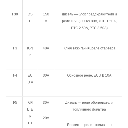
F30
DS
150
Дизель — блок предохранителя и
L
A
реле DSL (GLOW 80A, PTC 1 50A,
PTC 2 50A, PTC 3 50A)
F3
IGN
40A
Ключ зажигания, реле стартера
2
F4
EC
30A
Oсновное реле, ECU B 10A
U A
F5
F/FI
30A
Дизель — реле обогревателя
LTE
топливного фильтра
R
20A
HT
Бензин — реле топливного