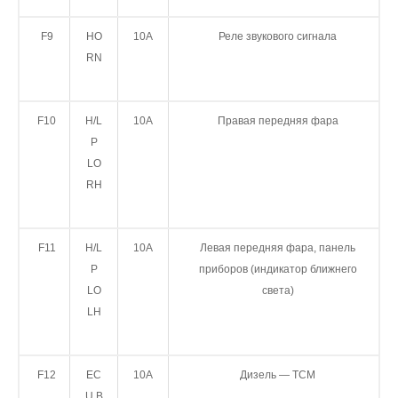
F9
HO
10А
Реле звукового сигнала
RN
F10
H/L
10А
Правая передняя фара
P
LO
RH
F11
H/L
10А
Левая передняя фара, панель
P
приборов (индикатор ближнего
LO
света)
LH
F12
EC
10A
Дизель — TCM
U B