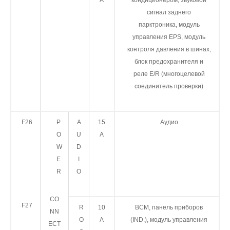
A
кондиционером, звуковой
сигнал заднего
парктроника, модуль
управления EPS, модуль
контроля давления в шинах,
блок предохранителя и
реле E/R (многоцелевой
соединитель проверки)
F26
P
A
15
Аудио
O
U
А
W
D
E
I
R
O
CO
F27
R
10
BCM, панель приборов
NN
O
А
(IND.), модуль управления
ECT