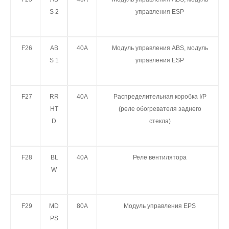
S 2
управления ESP
F26
AB
40A
Модуль управления ABS, модуль
S 1
управления ESP
F27
RR
40A
Распределительная коробка I/P
HT
(реле обогревателя заднего
D
стекла)
F28
BL
40A
Реле вентилятора
W
F29
MD
80A
Модуль управления EPS
PS