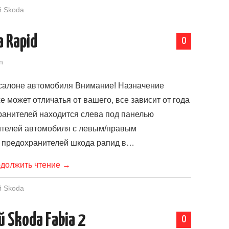
й Skoda
 Rapid
0
n
салоне автомобиля Внимание! Назначение
 может отличатья от вашего, все зависит от года
ранителей находится слева под панелью
ителей автомобиля с левым/правым
 предохранителей шкода рапид в…
должить чтение
→
й Skoda
 Skoda Fabia 2
0