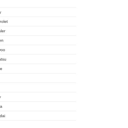
y
olet
ler
en
woo
atsu
e
y
a
dai