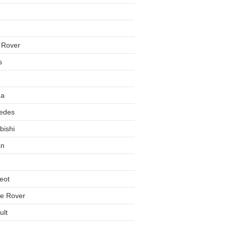
 Rover
s
da
edes
bishi
an
eot
e Rover
ult