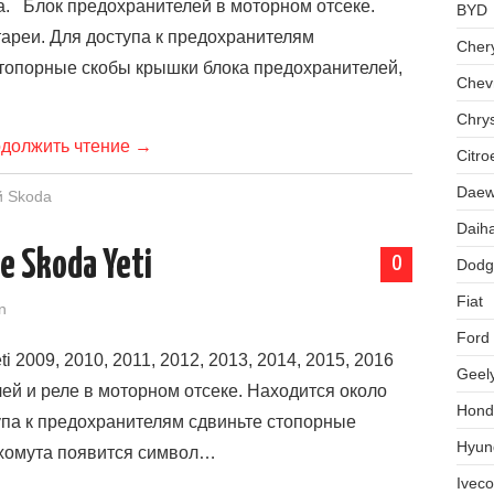
ка. Блок предохранителей в моторном отсеке.
BYD
ареи. Для доступа к предохранителям
Cher
топорные скобы крышки блока предохранителей,
Chevr
Chrys
должить чтение
→
Citro
Dae
й Skoda
Daih
 Skoda Yeti
0
Dodg
Fiat
n
Ford
2009, 2010, 2011, 2012, 2013, 2014, 2015, 2016
Geel
ей и реле в моторном отсеке. Находится около
Hond
упа к предохранителям сдвиньте стопорные
Hyun
 хомута появится символ…
Iveco