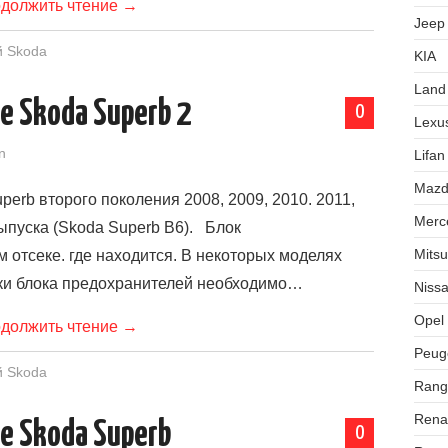
должить чтение
→
Jeep
й Skoda
KIA
Land
е Skoda Superb 2
0
Lexu
n
Lifan
Maz
erb второго поколения 2008, 2009, 2010. 2011,
Merc
выпуска (Skoda Superb B6). Блок
Mitsu
 отсеке. где находится. В некоторых моделях
ки блока предохранителей необходимо…
Niss
Opel
должить чтение
→
Peug
й Skoda
Rang
Rena
е Skoda Superb
0