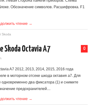
ля. Левая сторона панели приборов. Схема
блоке. Обозначение символов. Расшифровка. F1
должить чтение
→
й Skoda
 Skoda Octavia A7
0
n
via A7 2012, 2013, 2014, 2015, 2016 года
еле в моторном отсеке шкода октавия а7. Для
е одновременно два фиксатора (1) и снимите
азначение предохранителей…
должить чтение
→