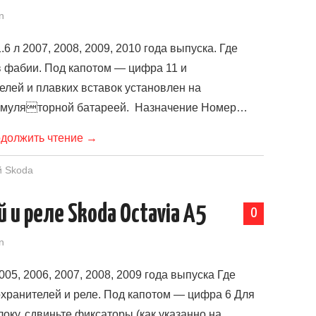
n
.6 л 2007, 2008, 2009, 2010 года выпуска. Где
в фабии. Под капотом — цифра 11 и
лей и плавких вставок установлен на
кумуляторной батареей. Назначение Номер…
должить чтение
→
й Skoda
 и реле Skoda Octavia A5
0
n
05, 2006, 2007, 2008, 2009 года выпуска Где
хранителей и реле. Под капотом — цифра 6 Для
оку, сдвиньте фиксаторы (как указанно на