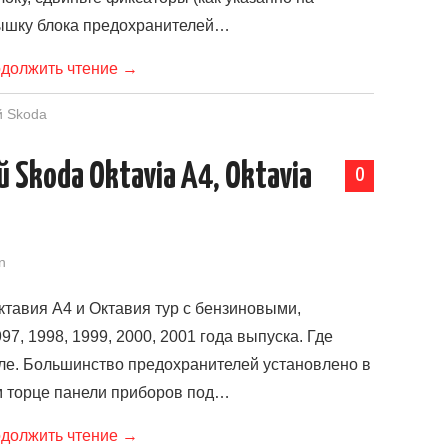
рышку блока предохранителей…
должить чтение
→
й Skoda
Skoda Oktavia A4, Oktavia
0
n
тавия А4 и Октавия тур с бензиновыми,
7, 1998, 1999, 2000, 2001 года выпуска. Где
ле. Большинство предохранителей установлено в
 торце панели прибо­ров под…
должить чтение
→