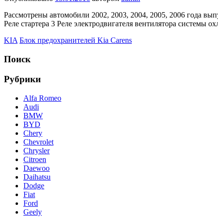
Рассмотрены автомобили 2002, 2003, 2004, 2005, 2006 года вы
Реле стартера 3 Реле электродвигателя вентилятора системы о
KIA
Блок предохранителей Kia Carens
Поиск
Рубрики
Alfa Romeo
Audi
BMW
BYD
Chery
Chevrolet
Chrysler
Citroen
Daewoo
Daihatsu
Dodge
Fiat
Ford
Geely