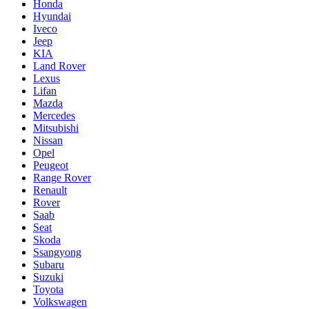
Honda
Hyundai
Iveco
Jeep
KIA
Land Rover
Lexus
Lifan
Mazda
Mercedes
Mitsubishi
Nissan
Opel
Peugeot
Range Rover
Renault
Rover
Saab
Seat
Skoda
Ssangyong
Subaru
Suzuki
Toyota
Volkswagen