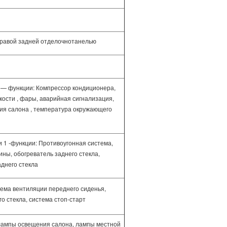
правой задней отделочнотанелью
 — функции: Компрессор кондиционера,
ости , фары, аварийная сигнализация,
ия салона , температура окружающего
 1 -функции: Противоугонная система,
ны, обогреватель заднего стекла,
аднего стекла
ема вентиляции переднего сиденья,
о стекла, система стоп-старт
лампы освещения салона, лампы местной