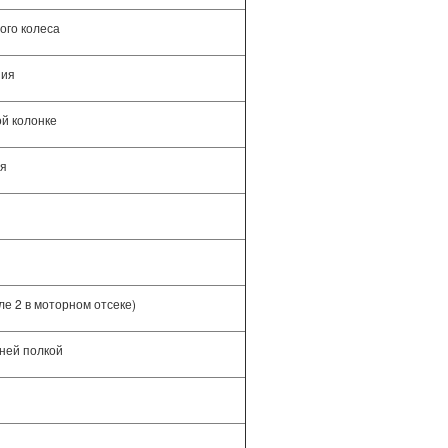
ого колеса
ния
й колонке
ия
е 2 в моторном отсеке)
ней полкой