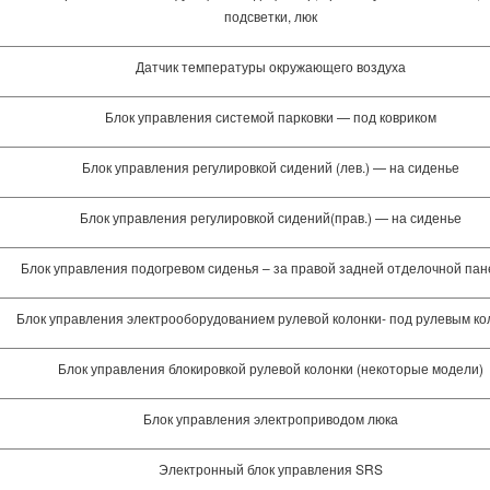
подсветки, люк
Датчик температуры окружающего воздуха
Блок управления системой парковки — под ковриком
Блок управления регулировкой сидений (лев.) — на сиденье
Блок управления регулировкой сидений(прав.) — на сиденье
Блок управления подогревом сиденья – за правой задней отделочной па
Блок управления электрооборудованием рулевой колонки- под рулевым ко
Блок управления блокировкой рулевой колонки (некоторые модели)
Блок управления электроприводом люка
Электронный блок управления SRS