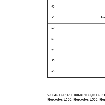
50
51
Бл
52
53
54
55
56
Схема расположения предохраните
Mercedes E300, Mercedes E350, Me