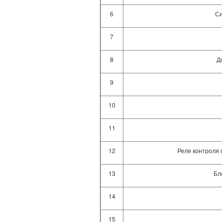
6
Си
7
8
Д
9
10
11
12
Реле контроля 
13
Бл
14
15