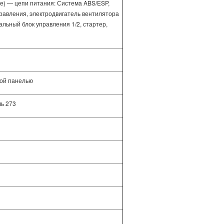
ке) — цепи питания: Система ABS/ESP,
правления, электродвигатель вентилятора
льный блок управления 1/2, стартер,
ной панелью
ль 273