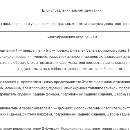
Блок управления замком зажигания
ы дистанционного управления центральным замком и запуска двигателя- за 
Блок управления освещением
авления 1 — прикреплен к блоку предохранителей/реле в моторном отсеке 1
кондиционирования , уровень тормозной жидкости, уровень охлаждающей жидк
ателя лобового стекла, омыватели фар, указатели поворота, лампы освещен
воздуха, омыватель лобового стекла, очистители лобового стекла
авления 2- прикреплен к блоку предохранителей/реле в багажном отделении
 багажника, электропривод сидений, лючок/крышка топливозаливной горлови
греватель сидений, задние фонари, подголовники заднего сидения, шторка з
циональным переключателем 1 — функции: Дополнительный отопитель, сист
их сидений, система парковки, подголовники заднего сидения, шторка заднег
альным переключателем 2-функции: Кондиционер, противоугонная система, 