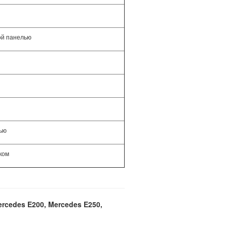
ой панелью
ью
ком
cedes E200, Mercedes E250,