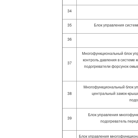
34
35
Блок управления систем
36
Многофункциональный блок упр
контроль давления в системе 
37
подогреватели форсунок омыв
Многофункциональный блок упр
38
центральный замок-крышка
подо
Блок управления многофунк
39
подогреватель передн
Блок управления многофункцион