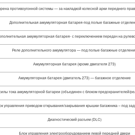
рена противоугонной системы — за накладкой колесной арки переднего прав
Дополнительная аккумуляторная батарея-под полые багажные отделе
ополнительная аккумуляторная батарея- с переключением передач на рулево
Реле дополнительного аккумулятора — под полые багажные отделен
Аккумуляторная батарея (кроме двигателя 273)
Аккумуляторная батарея (двигатель 273) — багажное отделение
силы тока аккумуляторной батареи (объединен с блоком предохранителей/рел
ок управления приводом открывания/закрывания крышки багажника – под зад
Диагностический разъем (DLC)
Блок управления электрооборудованием левой передней двери