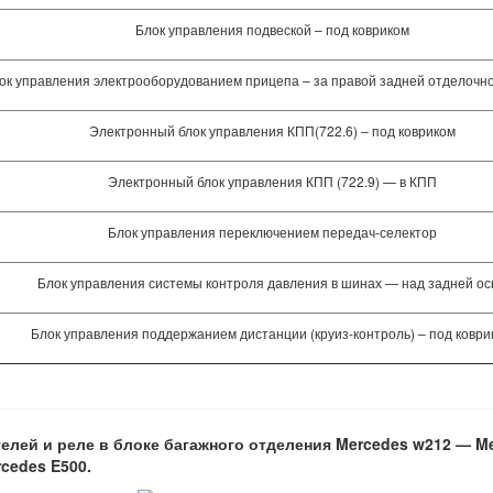
Блок управления подвеской – под ковриком
ок управления электрооборудованием прицепа – за правой задней отделочн
Электронный блок управления КПП(722.6) – под ковриком
Электронный блок управления КПП (722.9) — в КПП
Блок управления переключением передач-селектор
Блок управления системы контроля давления в шинах — над задней ос
Блок управления поддержанием дистанции (круиз-контроль) – под коври
лей и реле в блоке багажного отделения Mercedes w212 — Mer
rcedes E500.