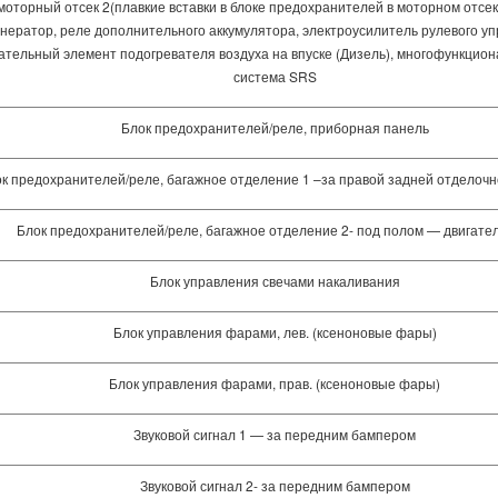
моторный отсек 2(плавкие вставки в блоке предохранителей в моторном отсе
енератор, реле дополнительного аккумулятора, электроусилитель рулевого у
тельный элемент подогревателя воздуха на впуске (Дизель), многофункциона
система SRS
Блок предохранителей/реле, приборная панель
к предохранителей/реле, багажное отделение 1 –за правой задней отделоч
Блок предохранителей/реле, багажное отделение 2- под полом — двигате
Блок управления свечами накаливания
Блок управления фарами, лев. (ксеноновые фары)
Блок управления фарами, прав. (ксеноновые фары)
Звуковой сигнал 1 — за передним бампером
Звуковой сигнал 2- за передним бампером