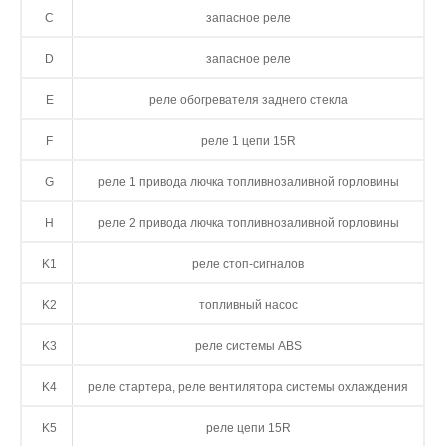
C
запасное реле
D
запасное реле
E
реле обогревателя заднего стекла
F
реле 1 цепи 15R
G
реле 1 привода лючка топливнозаливной горловины
H
реле 2 привода лючка топливнозаливной горловины
K1
реле стоп-сигналов
K2
топливный насос
K3
реле системы ABS
K4
реле стартера, реле вентилятора системы охлаждения
K5
реле цепи 15R