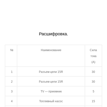
Расшифровка.
№
Наименование
Сила
тока
(А)
1
Разъем цепи 15R
30
2
Разъем цепи 15R
30
3
TV — приемник
5
4
Топливный насос
15