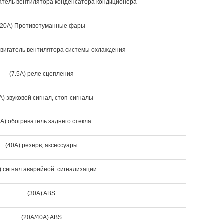
гатель вентилятора конденсатора кондиционера
(20A) Противотуманные фары
двигатель вентилятора системы охлаждения
(7.5A) реле сцепления
A) звуковой сигнал, стоп-сигналы
0A) обогреватель заднего стекла
(40A) резерв, аксессуары
) сигнал аварийной сигнализации
(30A) ABS
(20A/40A) ABS