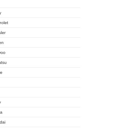
y
olet
ler
en
woo
atsu
e
y
a
dai