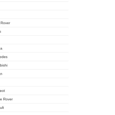
 Rover
s
da
edes
bishi
an
eot
e Rover
ult