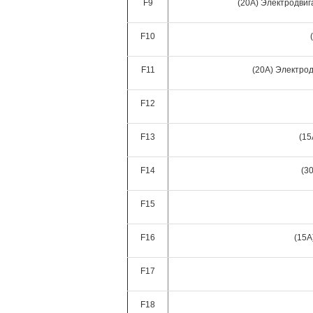
F9
(20A) Электродви
F10
F11
(20A) Электро
F12
F13
(15
F14
(3
F15
F16
(15A
F17
F18