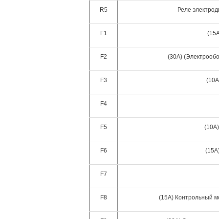
R5
Реле электрод
F1
(15
F2
(30A) (Электрообо
F3
(10A
F4
F5
(10A
F6
(15A
F7
F8
(15A) Контрольный м