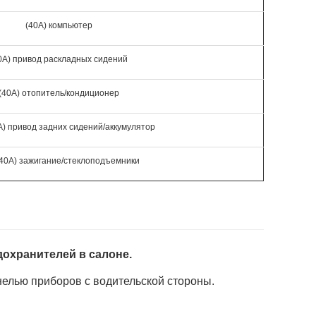
(40A) компьютер
0A) привод раскладных сидений
(40A) отопитель/кондиционер
A) привод задних сидений/аккумулятор
/40A) зажигание/стеклоподъемники
дохранителей в салоне.
нелью приборов с водительской стороны.