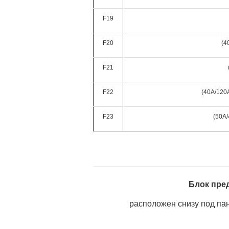
F19
F20
(4
F21
F22
(40A/120
F23
(50A
Блок пре
расположен снизу под па