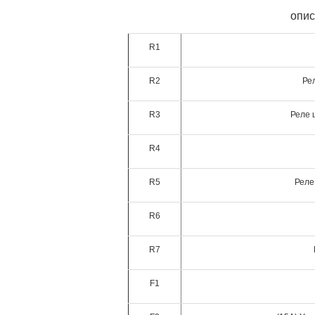
опис
R1
R2
Ре
R3
Реле 
R4
R5
Реле
R6
R7
F1