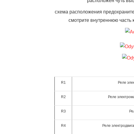
расположен чуть вы
схема расположения предохранител
смотрите внутреннюю часть 
R1
Реле эле
R2
Реле электром
R3
Ре
R4
Реле электродвиг