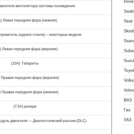
Rove
вигателя вентилятора системы охлаждения
Saab
A) Левая передняя фара (нижняя)
Seat
Skod
греватель заднего стекла) – некоторые модели
Ssan
) Левая передняя фара (верхняя)
Suba
Suzu
(10A) Габариты
Toyo
) Правая передняя фара (верхняя)
Volk
Volvo
) Правая передняя фара (нижняя)
ВАЗ
(7,5A) резерв
Газ
УАЗ
одуль двигателя — Диагностический разъем (DLC)