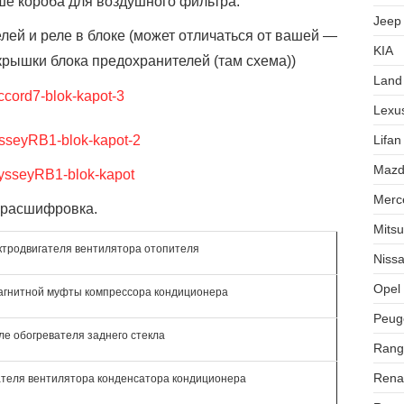
ше короба для воздушного фильтра.
Jeep
ей и реле в блоке (может отличаться от вашей —
KIA
крышки блока предохранителей (там схема))
Land
Lexu
Lifan
Maz
Merc
расшифровка.
Mitsu
ктродвигателя вентилятора отопителя
Niss
Opel
агнитной муфты компрессора кондиционера
Peug
ле обогревателя заднего стекла
Rang
Rena
ателя вентилятора конденсатора кондиционера