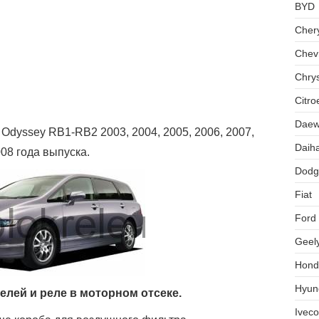
BYD
Cher
Chevr
Chrys
Citro
Dae
dyssey RB1-RB2 2003, 2004, 2005, 2006, 2007,
Daih
08 года выпуска.
Dodg
Fiat
Ford
Geel
Hond
Hyun
елей и реле в моторном отсеке.
Iveco