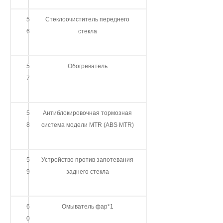
5
Стеклоочиститель переднего
6
стекла
5
Обогреватель
7
5
Антиблокировочная тормозная
8
система модели MTR (ABS MTR)
5
Устройство против запотевания
9
заднего стекла
6
Омыватель фар*1
0