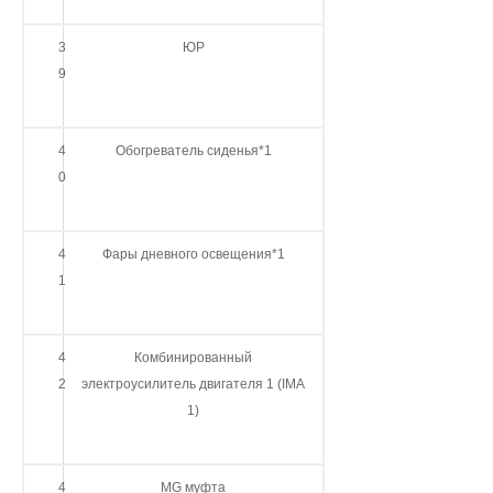
3
ЮР
9
4
Обогреватель сиденья*1
0
4
Фары дневного освещения*1
1
4
Комбинированный
2
электроусилитель двигателя 1 (IMA
1)
4
MG муфта