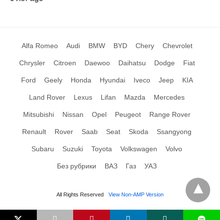
Alfa Romeo
Audi
BMW
BYD
Chery
Chevrolet
Chrysler
Citroen
Daewoo
Daihatsu
Dodge
Fiat
Ford
Geely
Honda
Hyundai
Iveco
Jeep
KIA
Land Rover
Lexus
Lifan
Mazda
Mercedes
Mitsubishi
Nissan
Opel
Peugeot
Range Rover
Renault
Rover
Saab
Seat
Skoda
Ssangyong
Subaru
Suzuki
Toyota
Volkswagen
Volvo
Без рубрики
ВАЗ
Газ
УАЗ
All Rights Reserved
View Non-AMP Version
L