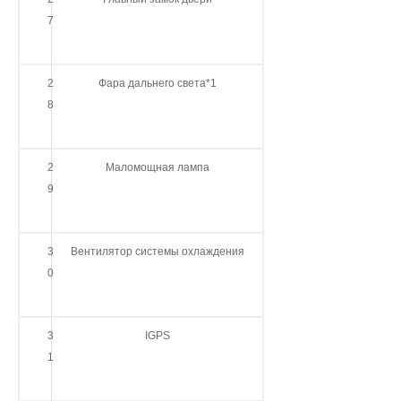
7
2
Фара дальнего света*1
8
2
Маломощная лампа
9
3
Вентилятор системы охлаждения
0
3
IGPS
1