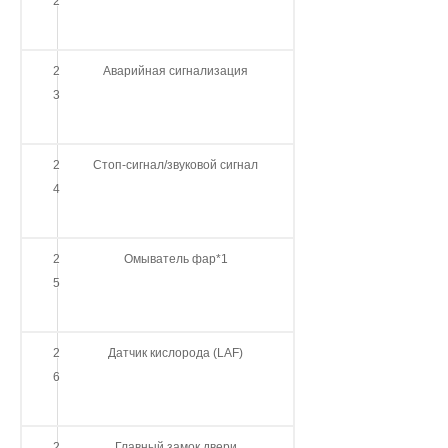
2
2
Аварийная сигнализация
3
2
Стоп-сигнал/звуковой сигнал
4
2
Омыватель фар*1
5
2
Датчик кислорода (LAF)
6
2
Главный замок двери