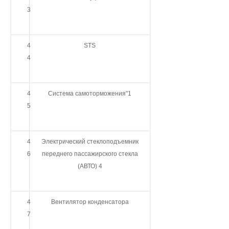
3
4
STS
4
4
Система самоторможения"1
5
4
Электрический стеклоподъемник
6
переднего пассажирского стекла
(АВТО) 4
4
Вентилятор конденсатора
7