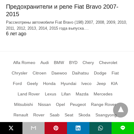
Предохранители и реле Fiat Bravo 2007-
2015
Рассмотрены автомобили Fiat Bravo (198) 2007, 2008, 2009, 2010,
2011, 2012, 2013, 2014, 2015 года выпуска.…
6 лет ago
Alfa Romeo
Audi
BMW
BYD
Chery
Chevrolet
Chrysler
Citroen
Daewoo
Daihatsu
Dodge
Fiat
Ford
Geely
Honda
Hyundai
Iveco
Jeep
KIA
Land Rover
Lexus
Lifan
Mazda
Mercedes
Mitsubishi
Nissan
Opel
Peugeot
Range Rover
Renault
Rover
Saab
Seat
Skoda
Ssangyong
Subaru
Suzuki
Toyota
Volkswagen
Volvo
L