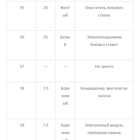
55
20
Желт
Очиститель лобового
ый
стекла
56
25
Белы
Электроподъемник
й
боковых стекол
57
—
—
Не занято
58
7,5
Кори
Кондиционер, вентилятор
чнев
салона
ый
59
7,5
Кори
Электронный модуль,
чнев
приборная панель