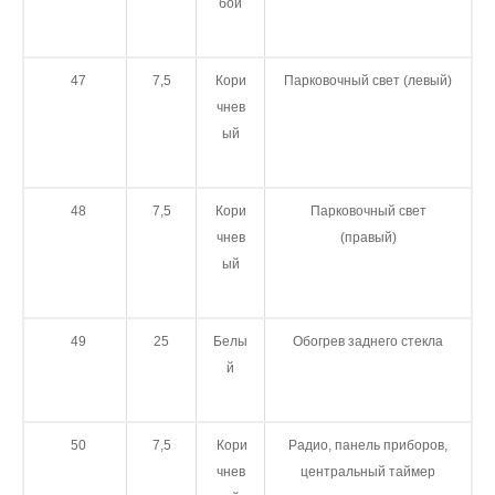
бой
47
7,5
Кори
Парковочный свет (левый)
чнев
ый
48
7,5
Кори
Парковочный свет
чнев
(правый)
ый
49
25
Белы
Обогрев заднего стекла
й
50
7,5
Кори
Радио, панель приборов,
чнев
центральный таймер