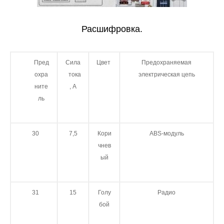
Расшифровка.
Пред
Сила
Цвет
Предохраняемая
охра
тока
электрическая цепь
ните
, А
ль
30
7,5
Кори
ABS-модуль
чнев
ый
31
15
Голу
Радио
бой