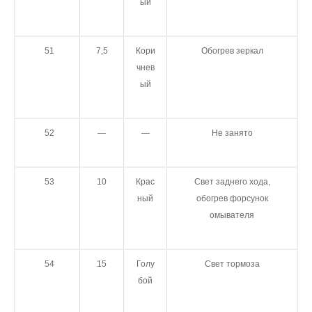
ый
51
7,5
Кори
Обогрев зеркал
чнев
ый
52
—
—
Не занято
53
10
Крас
Свет заднего хода,
ный
обогрев форсунок
омывателя
54
15
Голу
Свет тормоза
бой