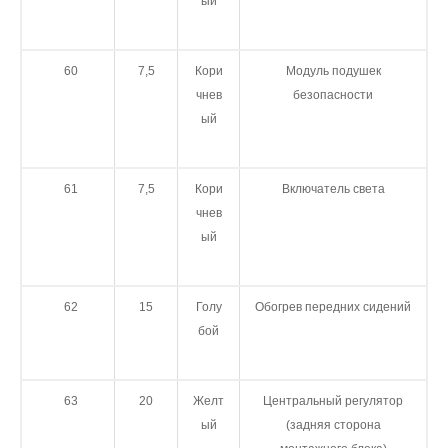
ый
60
7,5
Кори
Модуль подушек
чнев
безопасности
ый
61
7,5
Кори
Включатель света
чнев
ый
62
15
Голу
Обогрев передних сидений
бой
63
20
Желт
Центральный регулятор
ый
(задняя сторона