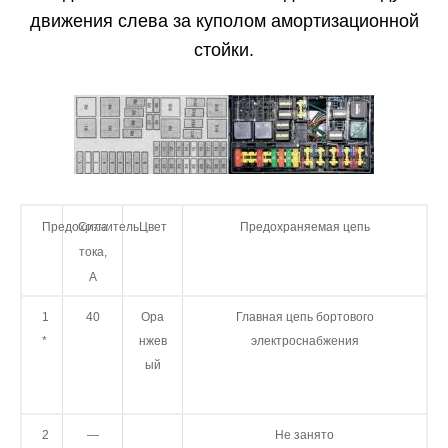
движения слева за куполом амортизационной
стойки.
Предохранитель
Сила
Цвет
Предохраняемая цепь
тока,
А
1
40
Ора
Главная цепь бортового
*
нжев
электроснабжения
ы
й
2
—
Не занято