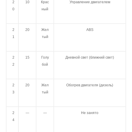
2
10
Крас
Управление двигателем
0
ный
2
20
Жел
ABS
1
тый
2
15
Голу
Дневной свет (ближний свет)
2
бой
2
20
Жел
Обогрев двигателя (дизель)
3
тый
2
—
—
Не занято
4