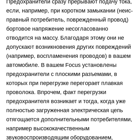
Предохранители сразу прерывают подачу тока,
ес­ли, например, при коротком замыкании (неис­
правный потребитель, поврежденный провод)
бор­товое напряжение несогласованно
отводится на массу. Благодаря этому они не
допускают возник­новения других повреждений
(например, воспла­менения проводов) в вашем
автомобиле. В вашем Focus установлены
предохранители с плоскими разъ­емами, в
которых при перегрузке перегорает плав­кая
проволока. Впрочем, факт перегрузки
предохра­нителя возникает и тогда, когда уже
полностью за­груженная электрическая цепь
отягощается допол­нительными потребителями,
например высококаче­ственным
звуковоспроизводящим оборудованием,