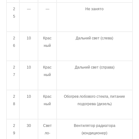
2
—
—
Не занято
5
2
10
Крас
Дальний свет (слева)
6
ный
2
10
Крас
Дальний свет (справа)
7
ный
2
10
Крас
Обогрев лобового стекла, питание
8
ный
подогрева (дизель)
2
30
Свет
Вентилятор радиатора
9
ло-
(кондиционер)