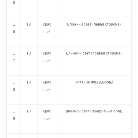
5
1
10
Крас
Ближний свет (левая сторона)
6
ный
1
10
Крас
Ближний свет (правая сторона)
7
ный
1
10
Крас
Питание лямбда-зонд
8
ный
1
10
Крас
Дневной свет (габаритные огни)
9
ный