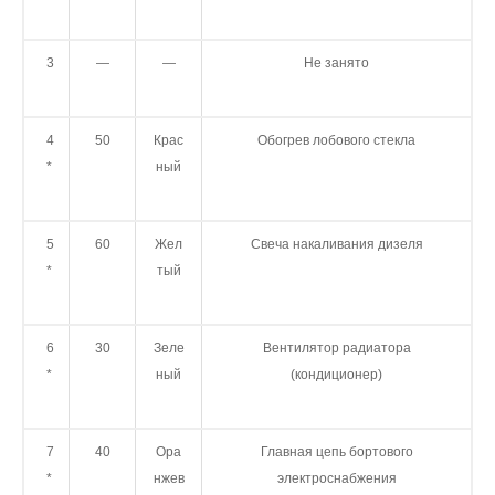
3
—
—
Не занято
4
50
Крас
Обогрев лобового стекла
*
ный
5
60
Жел
Свеча накаливания дизеля
*
тый
6
30
Зеле
Вентилятор радиатора
*
ный
(кондиционер)
7
40
Ора
Главная цепь бортового
*
нжев
электроснабжения