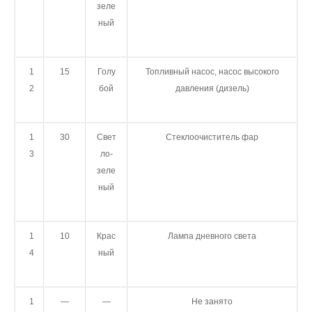
зе
ле
ный
1
15
Голу
Топливный насос, насос высокого
2
бой
давления (дизель)
1
30
Свет
Стеклоочиститель фар
3
ло-
зе
ле
ный
1
10
Крас
Лампа дневного света
4
ный
1
—
—
Не занято