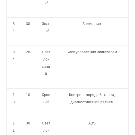
ы
й
8
30
Зеле
Зажигание
*
ный
9
20
Свет
Блок управления двигателем
*
ло-
си
ни
й
1
10
Крас
Контроль заряда батареи,
0
ный
диагностический разъем
1
30
Свет
ABS
1
ло-