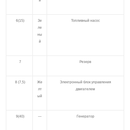
й
6(15)
Зе
Топливный насос
ле
ны
й
7
Резерв
8 (7,5)
Же
Электронный блок управления
лт
двигателем
ый
9(40)
—
Генератор