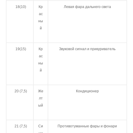
18(10)
Кр
Левая фара дальнего света
ас
ны
й
19(15)
Кр
Звуковой сигнал и прикуриватель
ас
ны
й
20 (7,5)
Же
Кондиционер
лт
ый
21 (7,5)
Си
Противотуманные фары и фонари