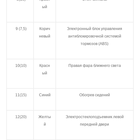
ый
9 (7,5)
Корич
Электронный блок управления
невый
антиблокировочной системой
тормозов (ABS)
10(10)
Красн
Правая фара ближнего света
ый
11(15)
Синий
Обогрев сидений
12(20)
Желты
Электростеклоподъемник левой
й
передней двери