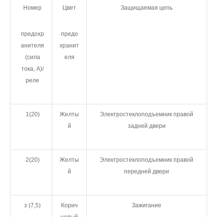
Номер
Цвет
Защищаемая цепь
предохр
предо
анителя
хранит
(сила
еля
тока, А)/
реле
1(20)
Желты
Электростеклоподъемник правой
й
задней двери
2(20)
Желты
Электростеклоподъемник правой
й
передней двери
з (7,5)
Корич
Зажигание