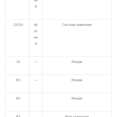
ни
й
22(15)
Кр
Система зажигания
ас
ны
й
23
—
Резерв
R1
—
Резерв
R2
Резерв
R3
Реле зажигания