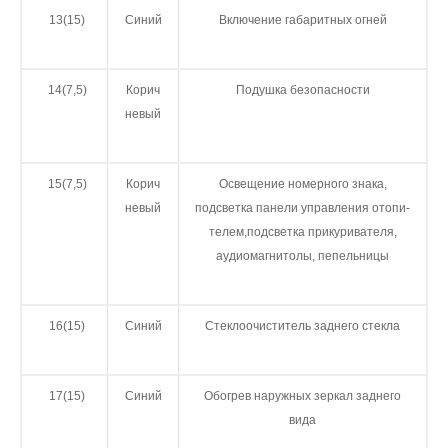
13(15)
Синий
Включение габаритных огней
14(7,5)
Корич
Подушка безопасности
невый
15(7,5)
Корич
Освещение номерного знака,
невый
подсветка панели управления отопи­
телем,подсветка прикуривателя,
аудиомагнитолы, пепельницы
16(15)
Синий
Стеклоочиститель заднего стекла
17(15)
Синий
Обогрев наружных зеркал заднего
вида