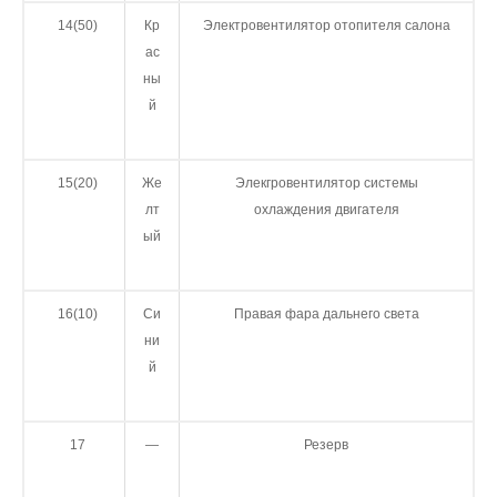
14(50)
Кр
Электровентилятор отопителя салона
ас
ны
й
15(20)
Же
Элекгровентилятор системы
лт
охлаждения двигателя
ый
16(10)
Си
Правая фара дальнего света
ни
й
17
—
Резерв