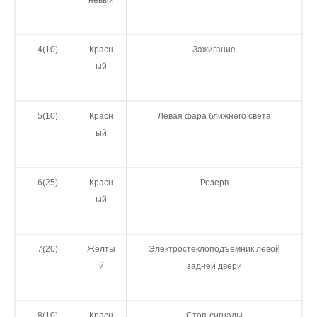
невый
4(10)
Красн
Зажигание
ый
5(10)
Красн
Левая фара ближнего света
ый
6(25)
Красн
Резерв
ый
7(20)
Желты
Электростеклоподъемник левой
й
задней двери
8(10)
Красн
Стоп-сигналы