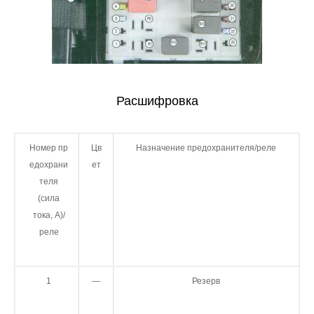
Расшифровка
Номер пр
Цв
Назначение предохранителя/реле
едохрани
ет
теля
(сила
тока, А)/
реле
1
—
Резерв