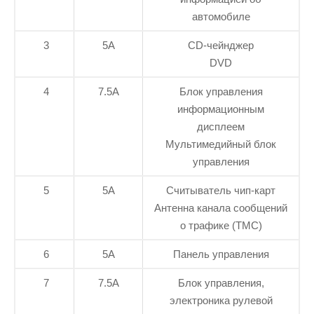
автомобиле
3
5А
CD-чейнджер
DVD
4
7.5А
Блок управления
информационным
дисплеем
Мультимедийный блок
управления
5
5А
Считыватель чип-карт
Антенна канала сообщений
о трафике (TMC)
6
5А
Панель управления
7
7.5А
Блок управления,
электроника рулевой